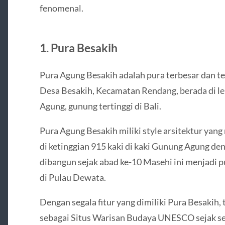
fenomenal.
1. Pura Besakih
Pura Agung Besakih adalah pura terbesar dan ter
Desa Besakih, Kecamatan Rendang, berada di l
Agung, gunung tertinggi di Bali.
Pura Agung Besakih miliki style arsitektur ya
di ketinggian 915 kaki di kaki Gunung Agung 
dibangun sejak abad ke-10 Masehi ini menjadi p
di Pulau Dewata.
Dengan segala fitur yang dimiliki Pura Besakih, 
sebagai Situs Warisan Budaya UNESCO sejak se