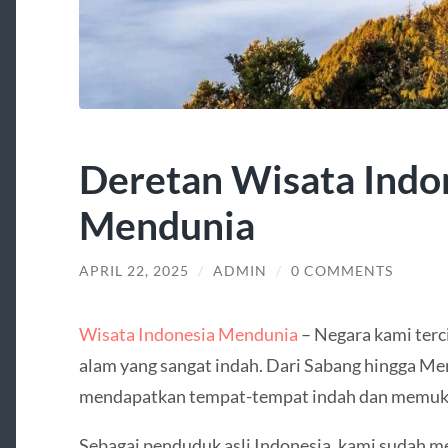
Deretan Wisata Indo
Mendunia
APRIL 22, 2025
/
ADMIN
/
0 COMMENTS
Wisata Indonesia Mendunia
– Negara kami terci
alam yang sangat indah. Dari Sabang hingga M
mendapatkan tempat-tempat indah dan memuk
Sebagai penduduk asli Indonesia, kami sudah mes