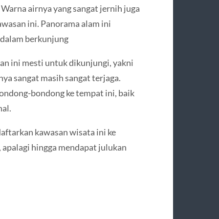
arna airnya yang sangat jernih juga
awasan ini. Panorama alam ini
i dalam berkunjung
n ini mesti untuk dikunjungi, yakni
nya sangat masih sangat terjaga.
ondong-bondong ke tempat ini, baik
al.
ftarkan kawasan wisata ini ke
 apalagi hingga mendapat julukan