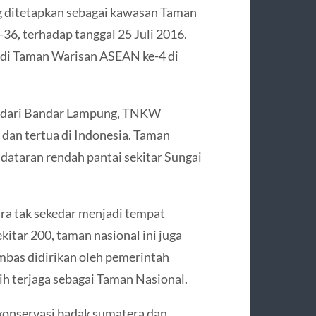
ditetapkan sebagai kawasan Taman
6, terhadap tanggal 25 Juli 2016.
adi Taman Warisan ASEAN ke-4 di
km dari Bandar Lampung, TNKW
dan tertua di Indonesia. Taman
 dataran rendah pantai sekitar Sungai
ra tak sekedar menjadi tempat
itar 200, taman nasional ini juga
mbas didirikan oleh pemerintah
ih terjaga sebagai Taman Nasional.
g konservasi badak sumatera dan