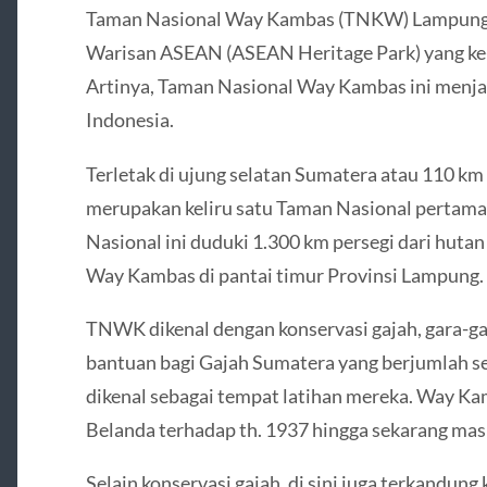
Taman Nasional Way Kambas (TNKW) Lampung 
Warisan ASEAN (ASEAN Heritage Park) yang ke-3
Artinya, Taman Nasional Way Kambas ini menj
Indonesia.
Terletak di ujung selatan Sumatera atau 110 
merupakan keliru satu Taman Nasional pertama 
Nasional ini duduki 1.300 km persegi dari hutan
Way Kambas di pantai timur Provinsi Lampung.
TNWK dikenal dengan konservasi gajah, gara-ga
bantuan bagi Gajah Sumatera yang berjumlah sek
dikenal sebagai tempat latihan mereka. Way Ka
Belanda terhadap th. 1937 hingga sekarang mas
Selain konservasi gajah, di sini juga terkandun