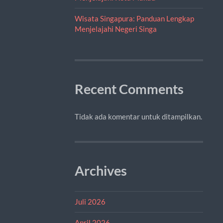
Wisata Singapura: Panduan Lengkap
Menjelajahi Negeri Singa
Recent Comments
Tidak ada komentar untuk ditampilkan.
Archives
Juli 2026
April 2026