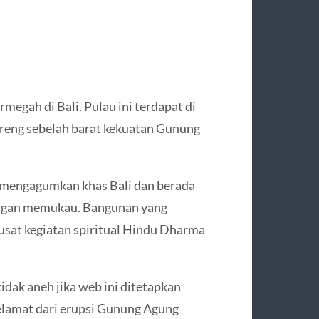
megah di Bali. Pulau ini terdapat di
ereng sebelah barat kekuatan Gunung
ng mengagumkan khas Bali dan berada
dengan memukau. Bangunan yang
usat kegiatan spiritual Hindu Dharma
tidak aneh jika web ini ditetapkan
lamat dari erupsi Gunung Agung