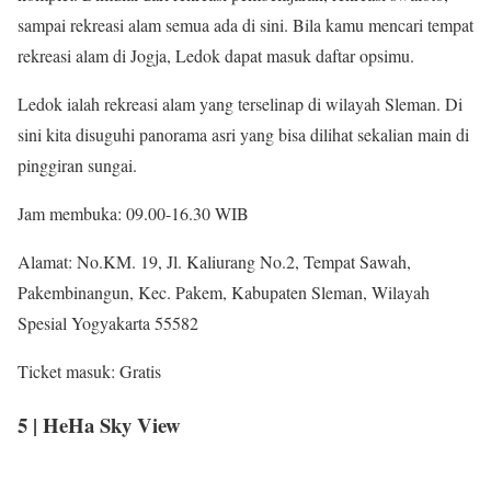
sampai rekreasi alam semua ada di sini. Bila kamu mencari tempat
rekreasi alam di Jogja, Ledok dapat masuk daftar opsimu.
Ledok ialah rekreasi alam yang terselinap di wilayah Sleman. Di
sini kita disuguhi panorama asri yang bisa dilihat sekalian main di
pinggiran sungai.
Jam membuka: 09.00-16.30 WIB
Alamat: No.KM. 19, Jl. Kaliurang No.2, Tempat Sawah,
Pakembinangun, Kec. Pakem, Kabupaten Sleman, Wilayah
Spesial Yogyakarta 55582
Ticket masuk: Gratis
5 | HeHa Sky View