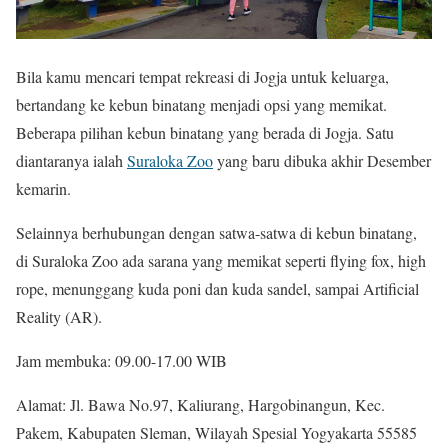
Bila kamu mencari tempat rekreasi di Jogja untuk keluarga,
bertandang ke kebun binatang menjadi opsi yang memikat.
Beberapa pilihan kebun binatang yang berada di Jogja. Satu
diantaranya ialah
Suraloka Zoo
yang baru dibuka akhir Desember
kemarin.
Selainnya berhubungan dengan satwa-satwa di kebun binatang,
di Suraloka Zoo ada sarana yang memikat seperti flying fox, high
rope, menunggang kuda poni dan kuda sandel, sampai Artificial
Reality (AR).
Jam membuka: 09.00-17.00 WIB
Alamat: Jl. Bawa No.97, Kaliurang, Hargobinangun, Kec.
Pakem, Kabupaten Sleman, Wilayah Spesial Yogyakarta 55585