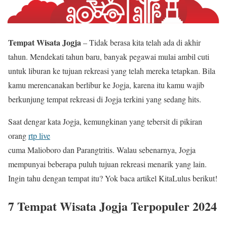
Tempat Wisata Jogja
– Tidak berasa kita telah ada di akhir
tahun. Mendekati tahun baru, banyak pegawai mulai ambil cuti
untuk liburan ke tujuan rekreasi yang telah mereka tetapkan. Bila
kamu merencanakan berlibur ke Jogja, karena itu kamu wajib
berkunjung tempat rekreasi di Jogja terkini yang sedang hits.
Saat dengar kata Jogja, kemungkinan yang tebersit di pikiran
orang
rtp live
cuma Malioboro dan Parangtritis. Walau sebenarnya, Jogja
mempunyai beberapa puluh tujuan rekreasi menarik yang lain.
Ingin tahu dengan tempat itu? Yok baca artikel KitaLulus berikut!
7 Tempat Wisata Jogja Terpopuler 2024