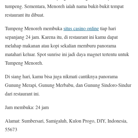
tumpeng. Sementara, Menoreh ialah nama bukit-bukit tempat
restaurant itu dibuat.
Tumpeng Menoreh membuka
situs casino online
tiap hari
sepanjang 24 jam. Karena itu, di restaurant ini kamu dapat
melahap makanan atau kopi sekalian memburu panorama
matahari keluar. Spot sunrise ini jadi daya magnet tertentu untuk
Tumpeng Menoreh.
Di siang hari, kamu bisa juga nikmati cantiknya panorama
Gunung Merapi, Gunung Merbabu, dan Gunung Sindoro-Sindur
dari restaurant ini.
Jam membuka: 24 jam
Alamat: Sumbersari, Samigaluh, Kulon Progo, DIY, Indonesia,
55673