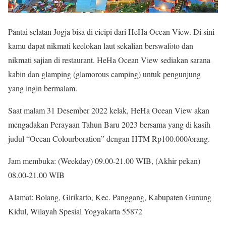
Pantai selatan Jogja bisa di cicipi dari HeHa Ocean View. Di sini
kamu dapat nikmati keelokan laut sekalian berswafoto dan
nikmati sajian di restaurant. HeHa Ocean View sediakan sarana
kabin dan glamping (glamorous camping) untuk pengunjung
yang ingin bermalam.
Saat malam 31 Desember 2022 kelak, HeHa Ocean View akan
mengadakan Perayaan Tahun Baru 2023 bersama yang di kasih
judul “Ocean Colourboration” dengan HTM Rp100.000/orang.
Jam membuka: (Weekday) 09.00-21.00 WIB, (Akhir pekan)
08.00-21.00 WIB
Alamat: Bolang, Girikarto, Kec. Panggang, Kabupaten Gunung
Kidul, Wilayah Spesial Yogyakarta 55872