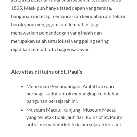
1835. Meskipun hanya fasad depan yang tersisa,
bangunan ini tetap memancarkan keindahan arsitektur
barok yang mengagumkan. Tempat ini juga
menawarkan pemandangan yang indah dan
merupakan salah satu lokasi yang paling sering
dijadikan tempat foto bagi wisatawan.
Aktivitas di Ruins of St. Paul’s
Menikmati Pemandangan: Ambil foto dari
berbagai sudut untuk menangkap keindahan
bangunan bersejarah ini.
Museum Macau: Kunjungi Museum Macau
yang terletak tidak jauh dari Ruins of St. Paul’s
untuk memahami lebih dalam sejarah kota ini.