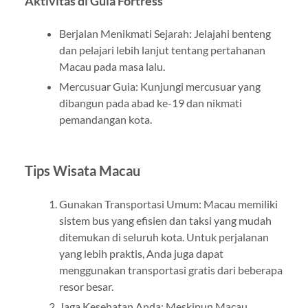
Aktivitas di Guia Fortress
Berjalan Menikmati Sejarah: Jelajahi benteng
dan pelajari lebih lanjut tentang pertahanan
Macau pada masa lalu.
Mercusuar Guia: Kunjungi mercusuar yang
dibangun pada abad ke-19 dan nikmati
pemandangan kota.
Tips Wisata Macau
Gunakan Transportasi Umum: Macau memiliki
sistem bus yang efisien dan taksi yang mudah
ditemukan di seluruh kota. Untuk perjalanan
yang lebih praktis, Anda juga dapat
menggunakan transportasi gratis dari beberapa
resor besar.
Jaga Kesehatan Anda: Meskipun Macau