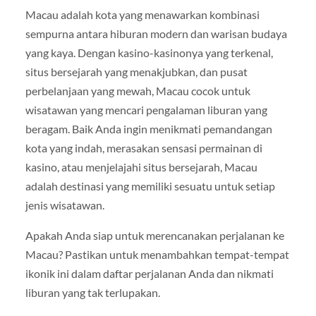
Macau adalah kota yang menawarkan kombinasi
sempurna antara hiburan modern dan warisan budaya
yang kaya. Dengan kasino-kasinonya yang terkenal,
situs bersejarah yang menakjubkan, dan pusat
perbelanjaan yang mewah, Macau cocok untuk
wisatawan yang mencari pengalaman liburan yang
beragam. Baik Anda ingin menikmati pemandangan
kota yang indah, merasakan sensasi permainan di
kasino, atau menjelajahi situs bersejarah, Macau
adalah destinasi yang memiliki sesuatu untuk setiap
jenis wisatawan.
Apakah Anda siap untuk merencanakan perjalanan ke
Macau? Pastikan untuk menambahkan tempat-tempat
ikonik ini dalam daftar perjalanan Anda dan nikmati
liburan yang tak terlupakan.