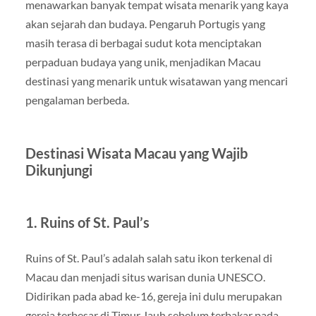
menawarkan banyak tempat wisata menarik yang kaya
akan sejarah dan budaya. Pengaruh Portugis yang
masih terasa di berbagai sudut kota menciptakan
perpaduan budaya yang unik, menjadikan Macau
destinasi yang menarik untuk wisatawan yang mencari
pengalaman berbeda.
Destinasi Wisata Macau yang Wajib
Dikunjungi
1. Ruins of St. Paul’s
Ruins of St. Paul’s adalah salah satu ikon terkenal di
Macau dan menjadi situs warisan dunia UNESCO.
Didirikan pada abad ke-16, gereja ini dulu merupakan
gereja terbesar di Timur Jauh sebelum terbakar pada