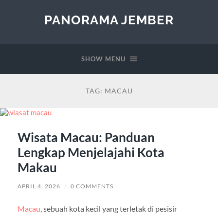
PANORAMA JEMBER
SHOW MENU
TAG:
MACAU
Wisata Macau: Panduan
Lengkap Menjelajahi Kota
Makau
APRIL 4, 2026
/
0 COMMENTS
Macau
, sebuah kota kecil yang terletak di pesisir