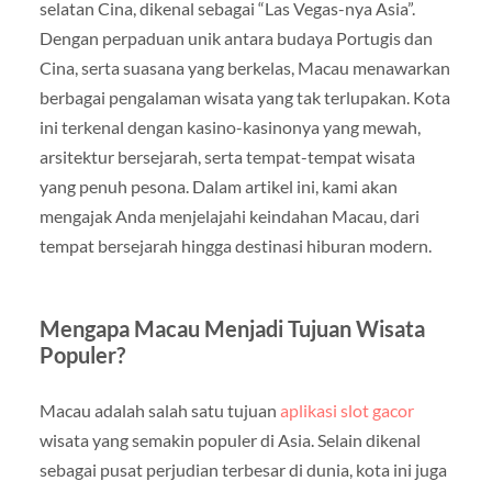
selatan Cina, dikenal sebagai “Las Vegas-nya Asia”.
Dengan perpaduan unik antara budaya Portugis dan
Cina, serta suasana yang berkelas, Macau menawarkan
berbagai pengalaman wisata yang tak terlupakan. Kota
ini terkenal dengan kasino-kasinonya yang mewah,
arsitektur bersejarah, serta tempat-tempat wisata
yang penuh pesona. Dalam artikel ini, kami akan
mengajak Anda menjelajahi keindahan Macau, dari
tempat bersejarah hingga destinasi hiburan modern.
Mengapa Macau Menjadi Tujuan Wisata
Populer?
Macau adalah salah satu tujuan
aplikasi slot gacor
wisata yang semakin populer di Asia. Selain dikenal
sebagai pusat perjudian terbesar di dunia, kota ini juga