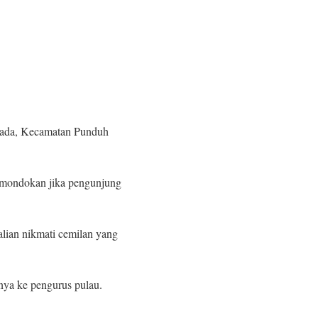
 Pidada, Kecamatan Punduh
 pemondokan jika pengunjung
alian nikmati cemilan yang
nya ke pengurus pulau.